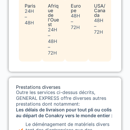
Paris
Afriq
Euro
USA/
ue
pe
Cana
24H
de
da
48H
–
l'Oue
48H
–
48H
st
–
72H
24H
72H
–
48H
–
72H
Prestations diverses
Outre les services ci-dessus décrits,
GENERAL EXPRESS offre diverses autres
prestations dont notamment:
Les délais de livraison pour tout pli ou colis
au départ de Conakry vers le monde entier :
Le déménagement de matériels divers
tant des d'entreprises que des