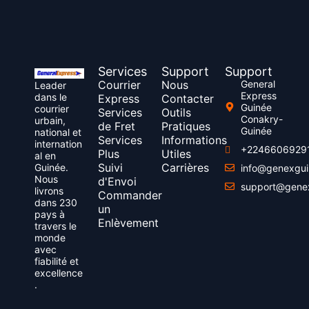
Services
Support
Support
Courrier
Nous
General
Leader
Express
dans le
Express
Contacter
Guinée
courrier
Services
Outils
Conakry-
urbain,
de Fret
Pratiques
Guinée
national et
Services
Informations
internation
+2246606929
Plus
Utiles
al en
Suivi
Carrières
Guinée.
info@genexgu
Nous
d'Envoi
support@gene
livrons
Commander
dans 230
un
pays à
Enlèvement
travers le
monde
avec
fiabilité et
excellence
.